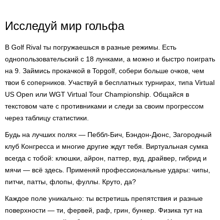
Исследуй мир гольфа
В Golf Rival ты погружаешься в разные режимы. Есть
однопользовательский с 18 лунками, а можно и быстро поиграть
на 9. Займись прокачкой в Topgolf, собери больше очков, чем
твои 6 соперников. Участвуй в бесплатных турнирах, типа Virtual
US Open или WGT Virtual Tour Championship. Общайся в
текстовом чате с противниками и следи за своим прогрессом
через таблицу статистики.
Будь на лучших полях — Пеббл-Бич, Бэндон-Дюнс, Загородный
клуб Конгресса и многие другие ждут тебя. Виртуальная сумка
всегда с тобой: клюшки, айрон, паттер, вуд, драйвер, гибрид и
мячи — всё здесь. Применяй профессиональные удары: чипы,
питчи, патты, флопы, фуллы. Круто, да?
Каждое поле уникально: ты встретишь препятствия и разные
поверхности — ти, фервей, раф, грин, бункер. Физика тут на