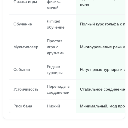
Физика игры
физика
поля
мячей
Лimited
Обучение
Полный курс гольфа с п
обучение
Простая
Мультиплеер
игра с
Многоуровневые режимы
друзьями
Редкие
События
Регулярные турниры и о
турниры
Перепады в
Устойчивость
Стабильное соединение,
соединении
Риск бана
Низкий
Минимальный, мод пров