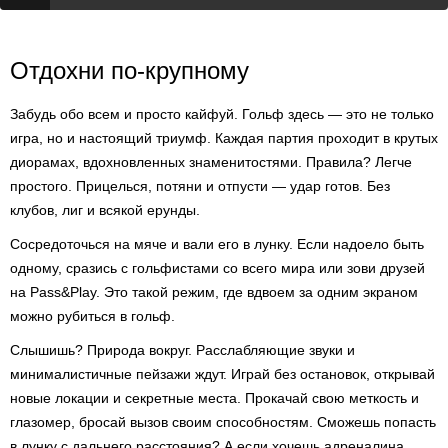
Отдохни по-крупному
Забудь обо всем и просто кайфуй. Гольф здесь — это не только
игра, но и настоящий триумф. Каждая партия проходит в крутых
диорамах, вдохновленных знаменитостями. Правила? Легче
простого. Прицелься, потяни и отпусти — удар готов. Без
клубов, лиг и всякой ерунды.
Сосредоточься на мяче и вали его в лунку. Если надоело быть
одному, сразись с гольфистами со всего мира или зови друзей
на Pass&Play. Это такой режим, где вдвоем за одним экраном
можно рубиться в гольф.
Слышишь? Природа вокруг. Расслабляющие звуки и
минималистичные пейзажи ждут. Играй без остановок, открывай
новые локации и секретные места. Прокачай свою меткость и
глазомер, бросай вызов своим способностям. Сможешь попасть
в лунку с дальнего расстояния? А если хочешь адреналина,