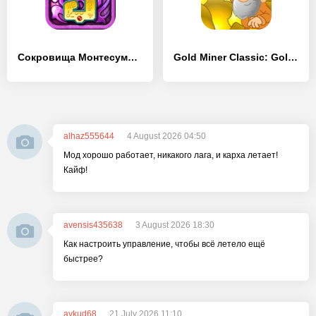
Сокровища Монтесумы 3
Gold Miner Classic: Gold Rush
alhaz555644
4 August 2026 04:50
Мод хорошо работает, никакого лага, и карха летает!
Кайф!
avensis435638
3 August 2026 18:30
Как настроить управление, чтобы всё летело ещё
быстрее?
avkud68
21 July 2026 11:10