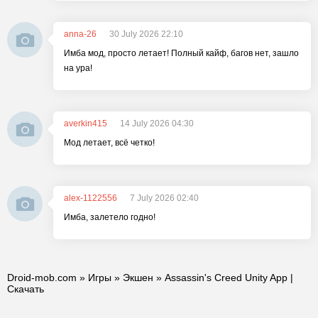
anna-26
30 July 2026 22:10
Имба мод, просто летает! Полный кайф, багов нет, зашло
на ура!
averkin415
14 July 2026 04:30
Мод летает, всё четко!
alex-1122556
7 July 2026 02:40
Имба, залетело годно!
Droid-mob.com
»
Игры
»
Экшен
» Assassin's Creed Unity App |
Скачать