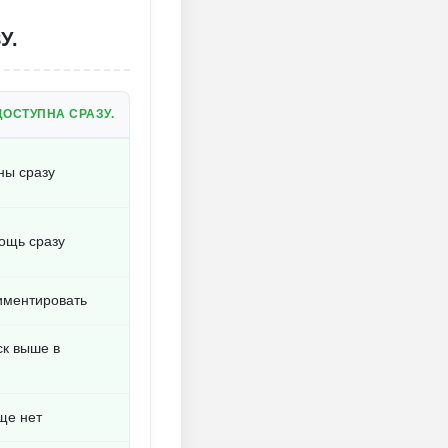
У.
ОСТУПНА СРАЗУ.
ны сразу
ощь сразу
иментировать
ск выше в
ще нет