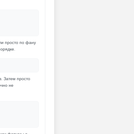
сли просто по фану
порядке.
в. Затем просто
очно не