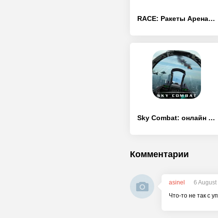
RACE: Ракеты Арена Машины Экшн
Sky Combat: онлайн ПВП бои на самолётах 5х5
Комментарии
asinel
6 August
Что-то не так с 