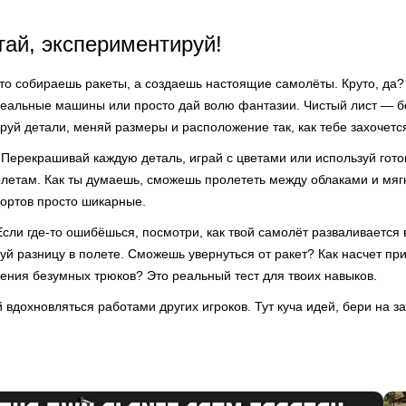
тай, экспериментируй!
сто собираешь ракеты, а создаешь настоящие самолёты. Круто, да
реальные машины или просто дай волю фантазии. Чистый лист — 
уй детали, меняй размеры и расположение так, как тебе захочетс
 Перекрашивай каждую деталь, играй с цветами или используй гот
полетам. Как ты думаешь, сможешь пролететь между облаками и мяг
портов просто шикарные.
 Если где-то ошибёшься, посмотри, как твой самолёт разваливается
вуй разницу в полете. Сможешь увернуться от ракет? Как насчет п
ения безумных трюков? Это реальный тест для твоих навыков.
й вдохновляться работами других игроков. Тут куча идей, бери на за