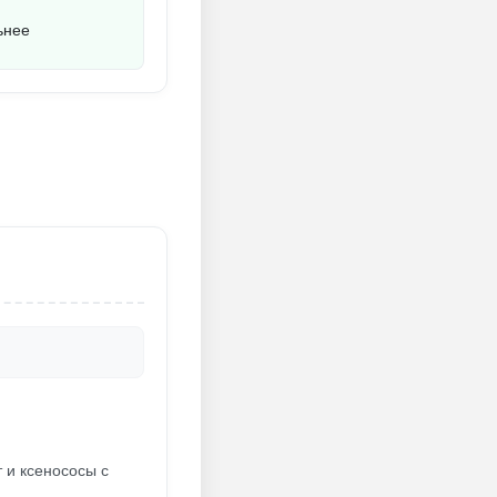
ьнее
т и ксенососы с