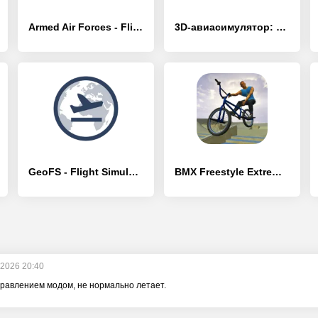
Armed Air Forces - Flight Sim
3D-авиасимулятор: самолет
GeoFS - Flight Simulator
BMX Freestyle Extreme 3D
 2026 20:40
управлением модом, не нормально летает.