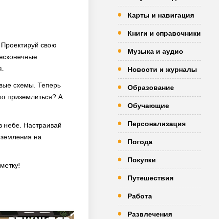
Карты и навигация
Книги и справочники
? Проектируй свою
Музыка и аудио
бесконечные
я.
Новости и журналы
овые схемы. Теперь
Образование
ко приземлиться? А
Обучающие
Персонализация
 в небе. Настраивай
риземления на
Погода
Покупки
метку!
Путешествия
Работа
Развлечения