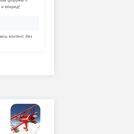
 как форумы о
 и вперед!
есь контент, без