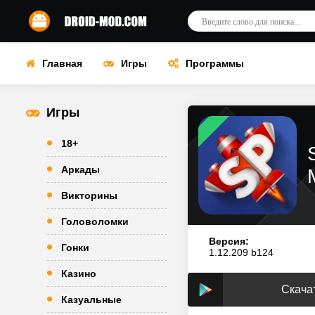
Главная
Игры
Программы
Игры
18+
Аркады
Викторины
Головоломки
Версия:
Гонки
1.12.209 b124
Казино
Скачат
Казуальные