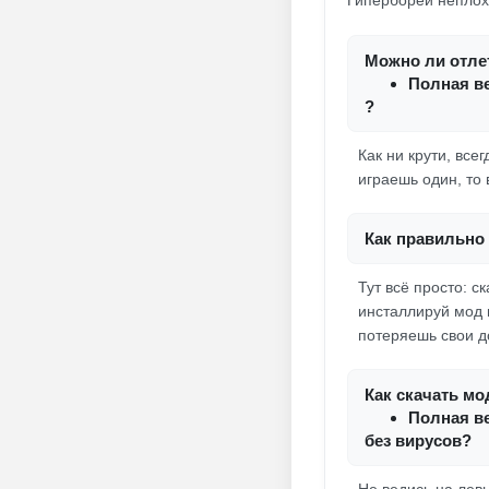
Гипербореи неплохи
Можно ли отлет
Полная ве
?
Как ни крути, все
играешь один, то 
Как правильно 
Тут всё просто: 
инсталлируй мод 
потеряешь свои д
Как скачать мо
Полная ве
без вирусов?