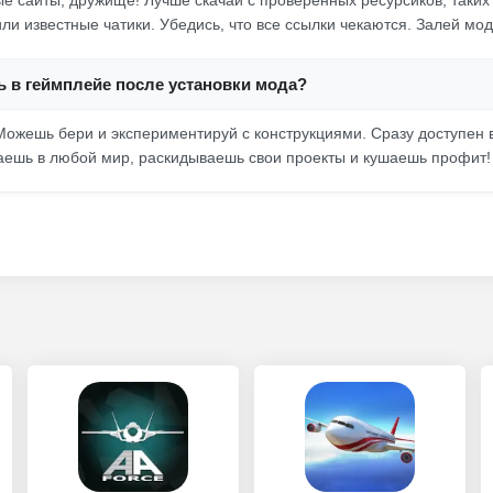
ые сайты, дружище! Лучше скачай с проверенных ресурсиков, таких
ли известные чатики. Убедись, что все ссылки чекаются. Залей мод
ь в геймплейе после установки мода?
Можешь бери и экспериментируй с конструкциями. Сразу доступен в
аешь в любой мир, раскидываешь свои проекты и кушаешь профит!