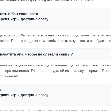
е. Можно сразу строить крутые самолеты и не париться!
еть в бан если юзать
рсия игры доступна сразу.
гда есть риск. Хм, если ты в сетевых катках, то да, может быть, но е
всё ок. Просто следи за тем, чтобы играть аккуратно, и всё будет в 
накатить апк, чтобы не слетели сейвы?
скачай последнюю версию мода и сначала сделай бэкап своих сейво
поверх оригинала. Главное - не удаляй изначальную версию. Так т
остижения!
д
рсия игры доступна сразу.