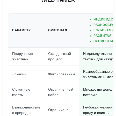
WILD TAMER
ИНДИВИДУА
РАЗНООБРА
ПАРАМЕТР
ОРИГИНАЛ
ГЛУБОКАЯ С
РАЗВИТАЯ М
ЭЛЕМЕНТЫ С
Приручение
Стандартный
Индивидуальная с
животных
процесс
тактики для каждог
Разнообразные эко
Локации
Фиксированные
животными и квес
Сюжетные
Ограниченный
Множество дополн
квесты
набор
историю
Взаимодействие
Глубокая механик
Ограничено
с природой
среду и влиять на