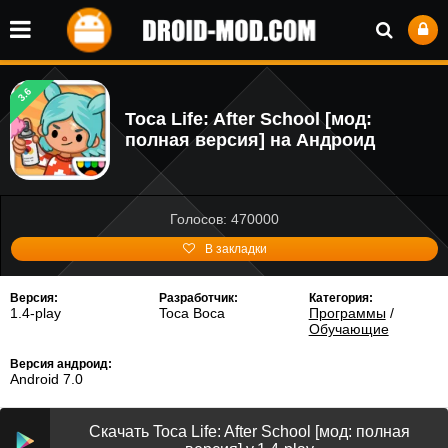
3.6
Toca Life: After School [мод:
полная версия] на Андроид
Голосов: 470000
В закладки
Версия:
Разработчик:
Категория:
1.4-play
Toca Boca
Программы
/
Обучающие
Версия андроид:
Android 7.0
Скачать Toca Life: After School [мод: полная