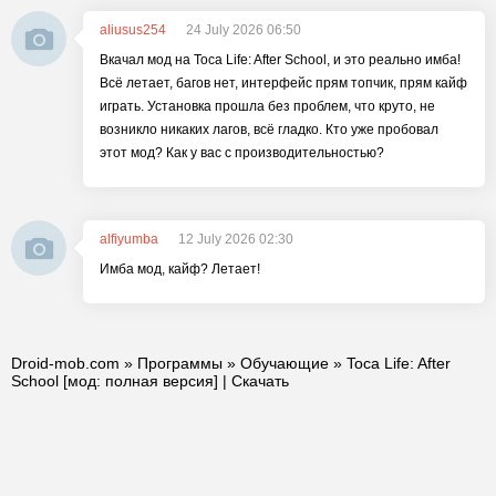
aliusus254
24 July 2026 06:50
Вкачал мод на Toca Life: After School, и это реально имба!
Всё летает, багов нет, интерфейс прям топчик, прям кайф
играть. Установка прошла без проблем, что круто, не
возникло никаких лагов, всё гладко. Кто уже пробовал
этот мод? Как у вас с производительностью?
alfiyumba
12 July 2026 02:30
Имба мод, кайф? Летает!
Droid-mob.com
»
Программы
»
Обучающие
» Toca Life: After
School [мод: полная версия] | Скачать