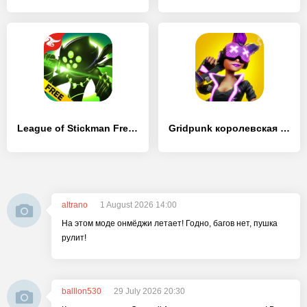
League of Stickman Free – Shadow legends (Dreamsky)
Gridpunk королевская битва
altrano
1 August 2026 14:00
На этом моде онмёджи летает! Годно, багов нет, пушка
рулит!
balllon530
29 July 2026 20:30