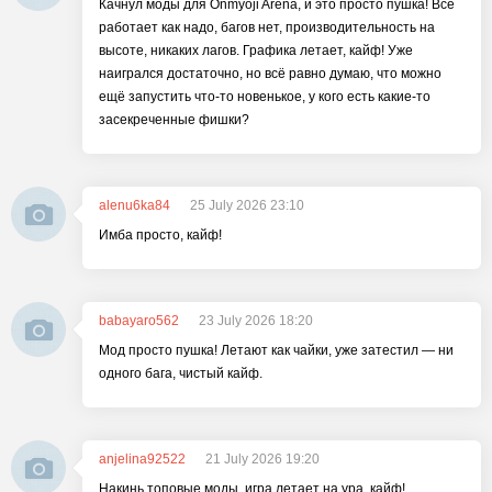
Качнул моды для Onmyoji Arena, и это просто пушка! Все
работает как надо, багов нет, производительность на
высоте, никаких лагов. Графика летает, кайф! Уже
наигрался достаточно, но всё равно думаю, что можно
ещё запустить что-то новенькое, у кого есть какие-то
засекреченные фишки?
alenu6ka84
25 July 2026 23:10
Имба просто, кайф!
babayaro562
23 July 2026 18:20
Мод просто пушка! Летают как чайки, уже затестил — ни
одного бага, чистый кайф.
anjelina92522
21 July 2026 19:20
Накинь топовые моды, игра летает на ура, кайф!