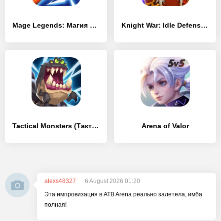
Mage Legends: Магия лучник
Knight War: Idle Defense Pro
Tactical Monsters (Тактические Монстры)
Arena of Valor
alexs48327
6 August 2026 01:20
Эта импровизация в ATB Arena реально залетела, имба
полная!