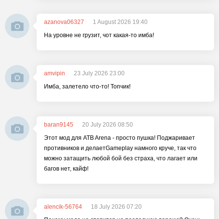
azanova06327
1 August 2026 19:40
На уровне не грузит, чот какая-то имба!
amvipin
23 July 2026 23:00
Имба, залетело что-то! Топчик!
baran9145
20 July 2026 08:50
Этот мод для ATB Arena - просто пушка! Поджаривает
противников и делаетGameplay намного круче, так что
можно затащить любой бой без страха, что лагает или
багов нет, кайф!
alencik-56764
18 July 2026 07:20