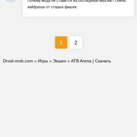
Почему мода не ставится на последнюю версию? Очень
кайфуешь от старых фишек.
1
2
Droid-mob.com
»
Игры
»
Экшен
» ATB Arena | Скачать