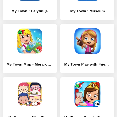
My Town : На улице
My Town : Museum
My Town Мир - Mегагород
My Town Play with Friends