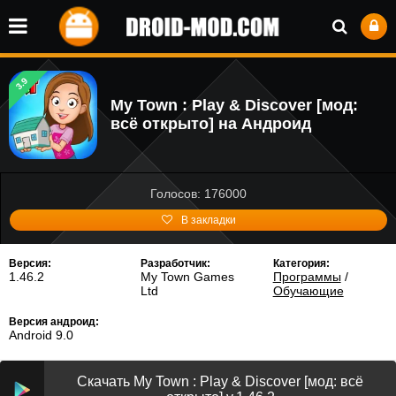
3.9
My Town : Play & Discover [мод:
всё открыто] на Андроид
Голосов: 176000
В закладки
Версия:
Разработчик:
Категория:
1.46.2
My Town Games
Программы
/
Ltd
Обучающие
Версия андроид:
Android 9.0
Скачать My Town : Play & Discover [мод: всё