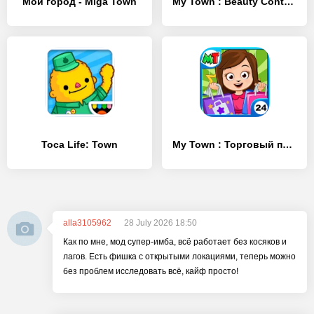
Мой город - Miga Town
My Town : Beauty Contest
Toca Life: Town
My Town : Торговый пассаж
alla3105962
28 July 2026 18:50
Как по мне, мод супер-имба, всё работает без косяков и
лагов. Есть фишка с открытыми локациями, теперь можно
без проблем исследовать всё, кайф просто!