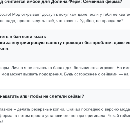
од считается имбой для Долина Ферм: Семейная ферма?
просто! Мод открывает доступ к покупкам даже, если у тебя не хват
е надо, просто залутал всё, что хочешь! Удобно, не правда ли?
еть в бан если юзать
ки за внутриигровую валюту проходят без проблем, даже ес
чно.
норм. Лично я не слышал о банах для большинства игроков. Но имей
 мод может вызвать подозрения. Будь осторожнее с сейвами — на
накатить апк чтобы не слетели сейвы?
 главное – делать резервные копии. Скачай последнюю версию мод
ерма, а потом просто установи его поверх оригинала. Чекай гейм
е!