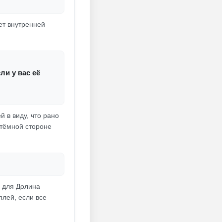
ает внутренней
ли у вас её
 в виду, что рано
 тёмной стороне
а для Долина
плей, если все