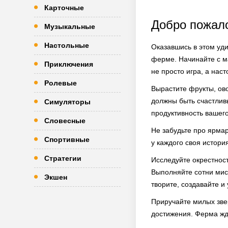
Карточные
Добро пожал
Музыкальные
Настольные
Оказавшись в этом уд
ферме. Начинайте с ма
Приключения
не просто игра, а нас
Ролевые
Вырастите фрукты, ово
должны быть счастливы
Симуляторы
продуктивность вашего
Словесные
Не забудьте про ярмар
Спортивные
у каждого своя история
Стратегии
Исследуйте окрестнос
Выполняйте сотни мисс
Экшен
творите, создавайте и
Приручайте милых звер
достижения. Ферма жде