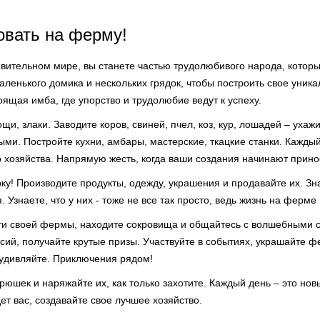
овать на ферму!
ивительном мире, вы станете частью трудолюбивого народа, которы
ленького домика и нескольких грядок, чтобы построить свое уника
тоящая имба, где упорство и трудолюбие ведут к успеху.
щи, злаки. Заводите коров, свиней, пчел, коз, кур, лошадей – ухаж
ми. Постройте кухни, амбары, мастерские, ткацкие станки. Кажды
 хозяйства. Напрямую жесть, когда ваши создания начинают прино
ку! Производите продукты, одежду, украшения и продавайте их. Зн
. Узнаете, что у них - тоже не все так просто, ведь жизнь на ферм
ти своей фермы, находите сокровища и общайтесь с волшебными 
ий, получайте крутые призы. Участвуйте в событиях, украшайте ф
 удивляйте. Приключения рядом!
юшек и наряжайте их, как только захотите. Каждый день – это но
т вас, создавайте свое лучшее хозяйство.