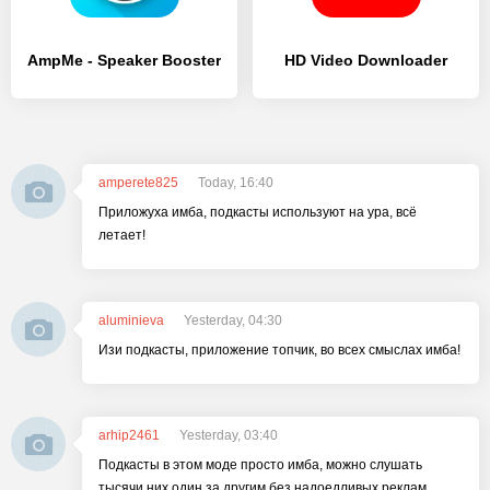
AmpMe - Speaker Booster
HD Video Downloader
amperete825
Today, 16:40
Приложуха имба, подкасты используют на ура, всё
летает!
aluminieva
Yesterday, 04:30
Изи подкасты, приложение топчик, во всех смыслах имба!
arhip2461
Yesterday, 03:40
Подкасты в этом моде просто имба, можно слушать
тысячи них один за другим без надоедливых реклам.