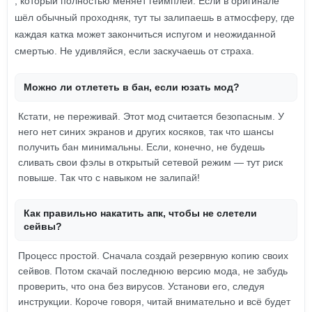
, который полностью меняет геймплей. Если в оригинале
шёл обычный проходняк, тут ты залипаешь в атмосферу, где
каждая катка может закончиться испугом и неожиданной
смертью. Не удивляйся, если заскучаешь от страха.
Можно ли отлететь в бан, если юзать мод?
Кстати, не переживай. Этот мод считается безопасным. У
него нет синих экранов и других косяков, так что шансы
получить бан минимальны. Если, конечно, не будешь
сливать свои фэлы в открытый сетевой режим — тут риск
повыше. Так что с навыком не залипай!
Как правильно накатить апк, чтобы не слетели
сейвы?
Процесс простой. Сначала создай резервную копию своих
сейвов. Потом скачай последнюю версию мода, не забудь
проверить, что она без вирусов. Установи его, следуя
инструкции. Короче говоря, читай внимательно и всё будет