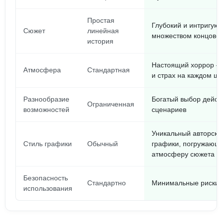
Простая
Глубокий и интригую
Сюжет
линейная
множеством концово
история
Настоящий хоррор 
Атмосфера
Стандартная
и страх на каждом ша
Разнообразие
Богатый выбор дейст
Ограниченная
возможностей
сценариев
Уникальный авторски
Стиль графики
Обычный
графики, погружающ
атмосферу сюжета
Безопасность
Стандартно
Минимальные риски 
использования