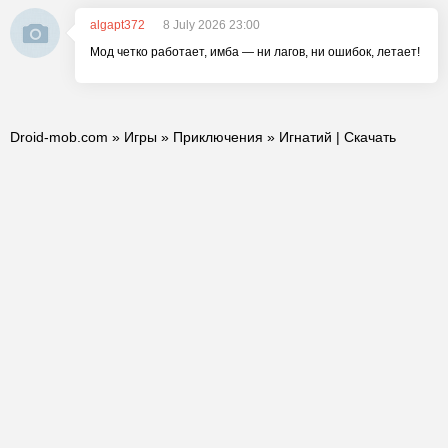
algapt372
8 July 2026 23:00
Мод четко работает, имба — ни лагов, ни ошибок, летает!
Droid-mob.com
»
Игры
»
Приключения
» Игнатий | Скачать