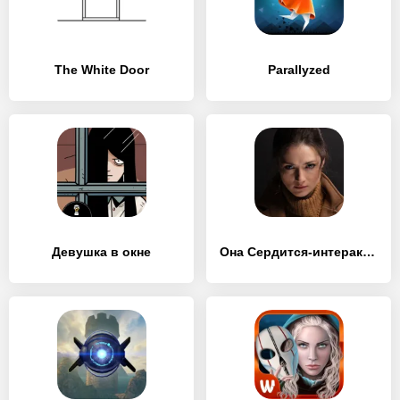
The White Door
Parallyzed
Девушка в окне
Она Сердится-интерактив. кино