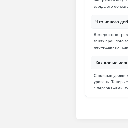
инструкции по уст
всегда это обязат
Что нового до
В моде сюжет реа
тенях прошлого ге
неожиданных пов
Как новые исп
С новыми уровням
уровень. Теперь е
с персонажами, т