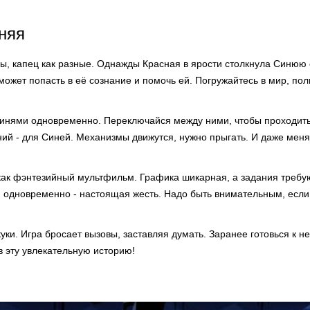
няя
ы, капец как разные. Однажды Красная в ярости столкнула Синюю с
может попасть в её сознание и помочь ей. Погружайтесь в мир, по
инями одновременно. Переключайся между ними, чтобы проходить
ний - для Синей. Механизмы движутся, нужно прыгать. И даже меня
 как фэнтезийный мультфильм. Графика шикарная, а задания требую
 одновременно - настоящая жесть. Надо быть внимательным, если
куки. Игра бросает вызовы, заставляя думать. Заранее готовься к 
в эту увлекательную историю!