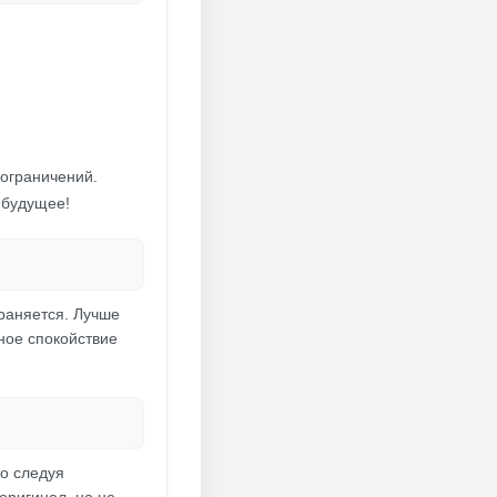
 ограничений.
 будущее!
храняется. Лучше
лное спокойствие
го следуя