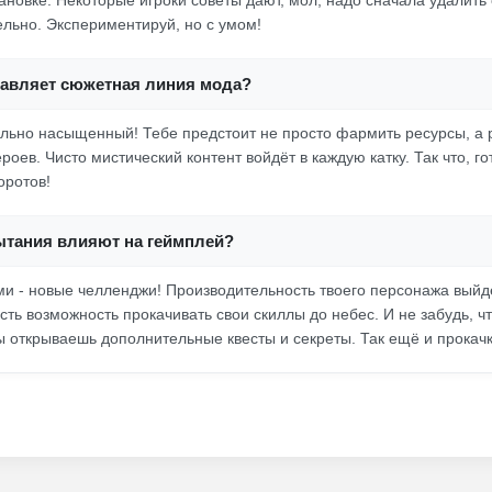
ановке. Некоторые игроки советы дают, мол, надо сначала удалить 
ельно. Экспериментируй, но с умом!
бавляет сюжетная линия мода?
льно насыщенный! Тебе предстоит не просто фармить ресурсы, а 
роев. Чисто мистический контент войдёт в каждую катку. Так что, го
оротов!
ытания влияют на геймплей?
и - новые челленджи! Производительность твоего персонажа выйд
сть возможность прокачивать свои скиллы до небес. И не забудь, ч
ы открываешь дополнительные квесты и секреты. Так ещё и прокачк