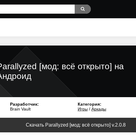
Parallyzed [мод: всё открыто] на
Андроид
Разработчик:
Категория:
Brain Vault
Игры
/
Аркады
Скачать Parallyzed [мод: всё открыто] v.2.0.8