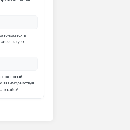
оригинал, но не
разбираться в
товься к куче
ет на новый
то взаимодействуя
а в кайф!