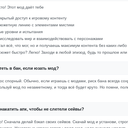
сто! Этот мод даёт тебе
крытый доступ к игровому контенту
сюжетную линию с элементами мистики
е уровни и испытания
исследовать мир и взаимодействовать с персонажами
утал всё, что мог, но и получаешь максимум контента без каких-либо
южет быстро? Легко! Заходи в любой эпизод, будь то прошлое или
еть в бан, если юзать мод?
рос спорный. Обычно, если играешь с модами, риск бана всегда со
ользуй мод по незаметному, и тогда всё будет круто. Но помни, по
накатить апк, чтобы не слетели сейвы?
о! Сначала делай бэкап своих сейвов. Скачай мод и установи, стро