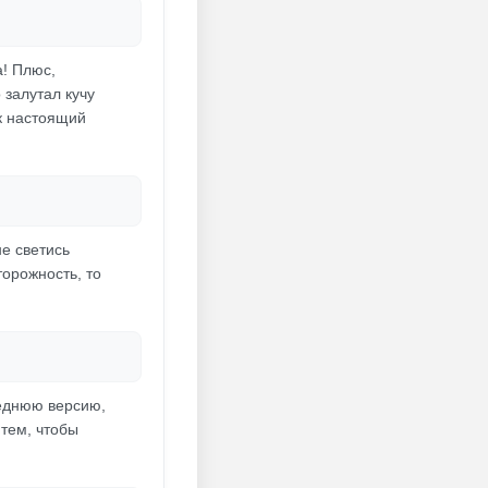
а! Плюс,
 залутал кучу
ак настоящий
не светись
торожность, то
леднюю версию,
 тем, чтобы