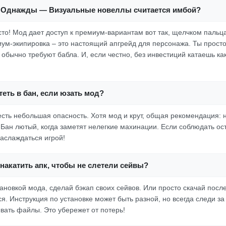
 Однажды — Визуальные новеллы считается имбой?
осто! Мод дает доступ к премиум-вариантам вот так, щелчком пальц
ум-экипировка – это настоящий апгрейд для персонажа. Ты просто
 обычно требуют бабла. И, если честно, без инвестиций катаешь к
еть в бан, если юзать мод?
есть небольшая опасность. Хотя мод и крут, общая рекомендация: 
 Бан лютый, когда заметят нелегкие махинации. Если соблюдать ос
аслаждаться игрой!
накатить апк, чтобы не слетели сейвы?
тановкой мода, сделай бэкап своих сейвов. Или просто скачай пос
ся. Инструкция по установке может быть разной, но всегда следи за
вать файлы. Это убережет от потерь!