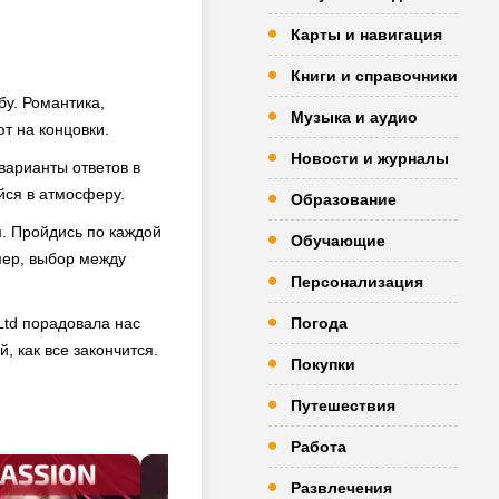
Карты и навигация
Книги и справочники
бу. Романтика,
Музыка и аудио
т на концовки.
Новости и журналы
варианты ответов в
йся в атмосферу.
Образование
м. Пройдись по каждой
Обучающие
мер, выбор между
Персонализация
Ltd порадовала нас
Погода
 как все закончится.
Покупки
Путешествия
Работа
Развлечения