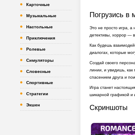
Карточные
Погрузись в 
Музыкальные
Настольные
Это не просто игра, а
детективы, хоррор — в
Приключения
Как будешь взаимодейс
Ролевые
диалогах, которые мог
Симуляторы
Создай своего персон
линии, и увидишь, ка
Словесные
спасением друга и пои
Спортивные
Игра станет настоящи
Стратегии
шикарной графикой и и
Экшен
Скриншоты