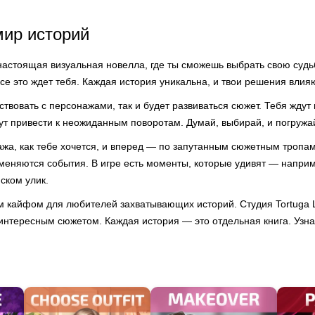
мир историй
 настоящая визуальная новелла, где ты сможешь выбрать свою судь
се это ждет тебя. Каждая история уникальна, и твои решения влияю
твовать с персонажами, так и будет развиваться сюжет. Тебя ждут 
ут привести к неожиданным поворотам. Думай, выбирай, и погружа
ажа, как тебе хочется, и вперед — по запутанным сюжетным тропа
к меняются события. В игре есть моменты, которые удивят — напри
ском улик.
м кайфом для любителей захватывающих историй. Студия Tortuga 
нтересным сюжетом. Каждая история — это отдельная книга. Узнай,