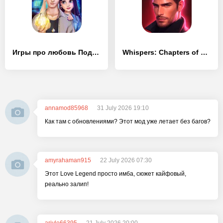
Игры про любовь Подростки
Whispers: Chapters of Love
annamod85968
31 July 2026 19:10
Как там с обновлениями? Этот мод уже летает без багов?
amyrahaman915
22 July 2026 07:30
Этот Love Legend просто имба, сюжет кайфовый,
реально залип!