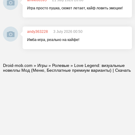
arivle66395
21 July 2026 20:00
Игра просто пушка, сюжет летает, кайф ловить эмоции!
andy363228
3 July 2026 00:50
Имба-игра, реально на кайфе!
Droid-mob.com
»
Игры
»
Ролевые
» Love Legend: визуальные
новеллы Мод (Меню, Бесплатные премиум варианты) | Скачать