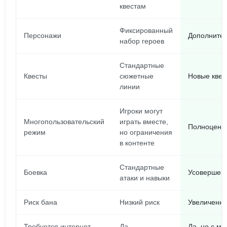
квестам
Фиксированный
Персонажи
Дополнител
набор героев
Стандартные
Квесты
сюжетные
Новые квес
линии
Игроки могут
Многопользовательский
играть вместе,
Полноценна
режим
но ограничения
в контенте
Стандартные
Боевка
Усовершенс
атаки и навыки
Риск бана
Низкий риск
Увеличенны
Требуется интернет
Да
Да, но с м