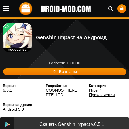
3.3
Genshin Impact на Андроид
Голосов: 101000
В закладки
Версия:
Разработчик:
Категория:
6.5.1
COGNOSPHERE
Игры
/
PTE. LTD.
Приключения
Версия андроид:
Android 5.0
Скачать Genshin Impact v.6.5.1