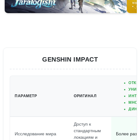
GENSHIN IMPACT
ОТКР
УНИК
ПАРАМЕТР
ОРИГИНАЛ
ИНТЕ
МНОГ
ДИНА
Доступ к
стандартным
Исследование мира
Более разн
локациям и