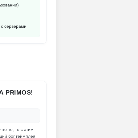
ьзовании)
 с серверами
А PRIMOS!
то-то, то с этим
ящий бог геймплея.