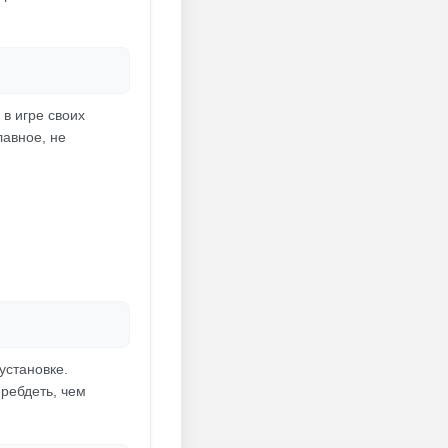
 в игре своих
лавное, не
установке.
ребдеть, чем