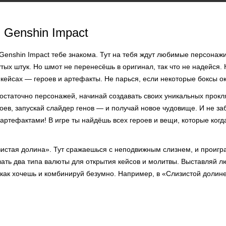
 Genshin Impact
 Genshin Impact тебе знакома. Тут на тебя ждут любимые персонаж
тых штук. Но шмот не перенесёшь в оригинал, так что не надейся.
в кейсах — героев и артефакты. Не парься, если некоторые боксы о
достаточно персонажей, начинай создавать своих уникальных прок
роев, запускай слайдер генов — и получай новое чудовище. И не з
артефактами! В игре ты найдёшь всех героев и вещи, которые ког
истая долина». Тут сражаешься с неподвижным слизнем, и проигра
ать два типа валюты для открытия кейсов и молитвы. Выставляй 
 как хочешь и комбинируй безумно. Например, в «Слизистой долин