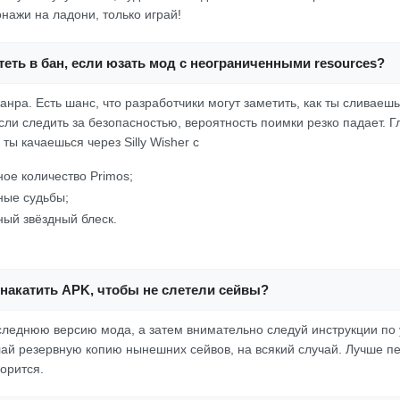
нажи на ладони, только играй!
еть в бан, если юзать мод с неограниченными resources?
жанра. Есть шанс, что разработчики могут заметить, как ты сливаешь
сли следить за безопасностью, вероятность поимки резко падает. Г
ты качаешься через Silly Wisher с
ое количество Primos;
ные судьбы;
ый звёздный блеск.
накатить APK, чтобы не слетели сейвы?
следнюю версию мода, а затем внимательно следуй инструкции по 
ай резервную копию нынешних сейвов, на всякий случай. Лучше пе
ворится.