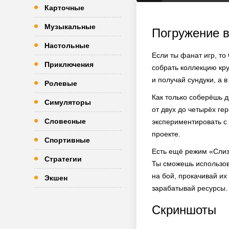
Карточные
Музыкальные
Погружение в
Настольные
Если ты фанат игр, то
Приключения
собрать коллекцию кру
и получай сундуки, а 
Ролевые
Как только соберёшь 
Симуляторы
от двух до четырёх ге
Словесные
экспериментировать с 
проекте.
Спортивные
Есть ещё режим «Слиз
Стратегии
Ты сможешь использов
на бой, прокачивай их
Экшен
зарабатывай ресурсы.
Скриншоты