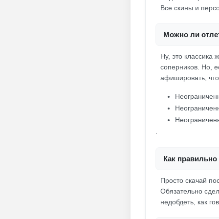
Все скины и персо
Можно ли отлет
Ну, это классика 
соперников. Но, е
афишировать, что 
Неограниченн
Неограничен
Неограниченн
.
Как правильно 
Просто скачай по
Обязательно сдел
недобдеть, как го