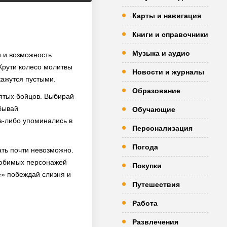
Карты и навигация
Книги и справочники
Музыка и аудио
и и возможность
 Крути колесо молитвы
Новости и журналы
кажутся пустыми.
Образование
лятых бойцов. Выбирай
абывай
Обучающие
да-либо упоминались в
Персонализация
Погода
ть почти невозможно.
любимых персонажей
Покупки
е» побеждай слизня и
Путешествия
Работа
Развлечения