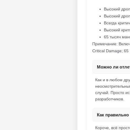
Высокий дроп
Высокий дроп
Всегда крити
Высокий крит
65 тысяч ма
Примечание: Включит
Critical Damage; 65
Можно ли отлет
Как и в любом дру
неосмотрительным
случай. Просто ис
разработчиков.
Как правильно 
Короче, всё прос