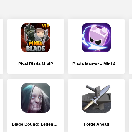
Pixel Blade M VIP
Blade Master – Mini Action RPG Game
Blade Bound: Legendary Hack’n’Slash РПГ Action RPG
Forge Ahead