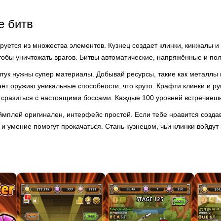
е битв
уется из множества элементов. Кузнец создает клинки, кинжалы и
чтобы уничтожать врагов. Битвы автоматические, напряжённые и по
штук нужны супер материалы. Добывай ресурсы, такие как металлы
т оружию уникальные способности, что круто. Крафти клинки и ру
 сразиться с настоящими боссами. Каждые 100 уровней встречаешь
ймплей оригинален, интерфейс простой. Если тебе нравится созда
т и умение помогут прокачаться. Стань кузнецом, чьи клинки войдут