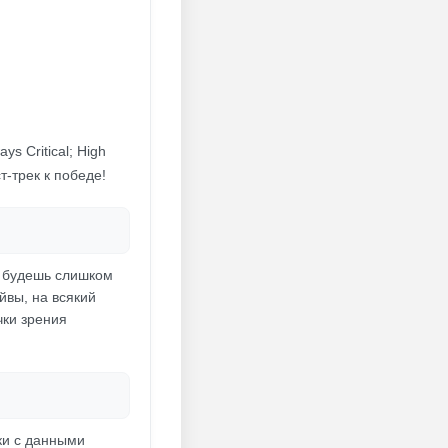
s Critical; High
т-трек к победе!
не будешь слишком
йвы, на всякий
чки зрения
ки с данными