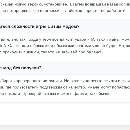
 скачай новую версию, установи её, а затем возвращай назад копи
о не потеряешь свою прогрессию. Лайфхак - просто, но работает!
аться сложность игры с этим модом?
твительно так. Когда у тебя всегда крит удара и 65 тысяч маны, мож
бой. Сложности с боссами и обычными врагами уже не будет. Но, ка
 проходить с душой, так что не забывай про баланс!
от мод без вирусов?
ыбирать проверенные источники. Не ведись на левые ссылки и скач
в, где пользователи подтверждают качество. Иначе могут попастьс
чие пакости. Проверяй отзывы и смело фарми, как обычно!