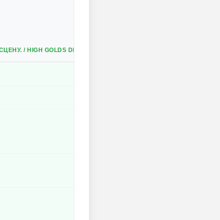
НУ. / HIGH GOLDS DROP; HIGH RUNES DROP; ALWAYS CRITICAL; HI