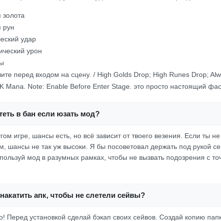
 золота
 рун
ческий удар
ический урон
ны
е перед входом на сцену. / High Golds Drop; High Runes Drop; Alway
 K Mana. Note: Enable Before Enter Stage. это просто настоящий фас
еть в бан если юзать мод?
гом игре, шансы есть, но всё зависит от твоего везения. Если ты 
, шансы не так уж высоки. Я бы посоветовал держать под рукой се
пользуй мод в разумных рамках, чтобы не вызвать подозрения с то
накатить апк, чтобы не слетели сейвы?
то! Перед установкой сделай бэкап своих сейвов. Создай копию пап