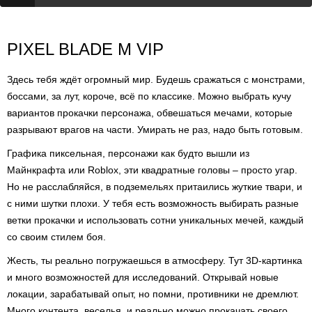
PIXEL BLADE M VIP
Здесь тебя ждёт огромный мир. Будешь сражаться с монстрами,
боссами, за лут, короче, всё по классике. Можно выбрать кучу
вариантов прокачки персонажа, обвешаться мечами, которые
разрывают врагов на части. Умирать не раз, надо быть готовым.
Графика пиксельная, персонажи как будто вышли из
Майнкрафта или Roblox, эти квадратные головы – просто угар.
Но не расслабляйся, в подземельях притаились жуткие твари, и
с ними шутки плохи. У тебя есть возможность выбирать разные
ветки прокачки и использовать сотни уникальных мечей, каждый
со своим стилем боя.
Жесть, ты реально погружаешься в атмосферу. Тут 3D-картинка
и много возможностей для исследований. Открывай новые
локации, зарабатывай опыт, но помни, противники не дремлют.
Много контента, веселья, и реально можно прокачать своего