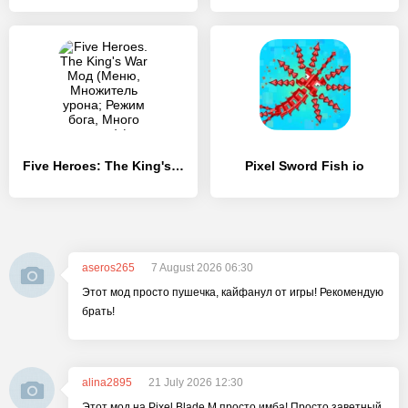
Five Heroes: The King's War
Pixel Sword Fish io
aseros265
7 August 2026 06:30
Этот мод просто пушечка, кайфанул от игры! Рекомендую
брать!
alina2895
21 July 2026 12:30
Этот мод на Pixel Blade M просто имба! Просто заветный