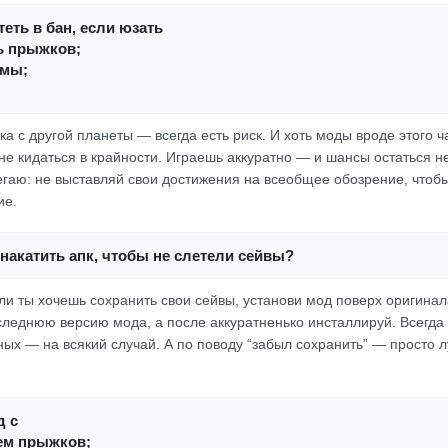
еть в бан, если юзать
ь прыжков;
амы;
а с другой планеты — всегда есть риск. И хоть моды вроде этого ч
 не кидаться в крайности. Играешь аккуратно — и шансы остаться н
гаю: не выставляй свои достижения на всеобщее обозрение, чтобы
ие.
накатить апк, чтобы не слетели сейвы?
ли ты хочешь сохранить свои сейвы, установи мод поверх оригинала
следнюю версию мода, а после аккуратненько инсталлируй. Всегда 
ных — на всякий случай. А по поводу “забыл сохранить” — просто 
д с
ем прыжков;