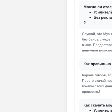
Можно ли отлет
Усилител
Без рекл
?
Слушай, это Музык
без банов, лучше
выше. Предостере
ненужное вниман
Как правильно 
Короче говоря, ес
Просто скачай по
бэкапы своих дан
проверять!
Как скачать мо
Усилител