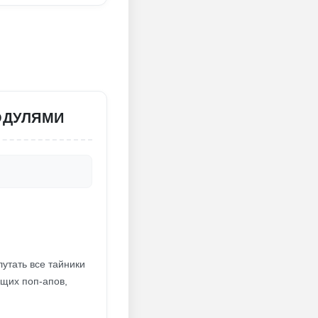
ОДУЛЯМИ
утать все тайники
ющих поп-апов,