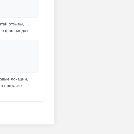
итай отзывы,
ь о фаст модах!
овые локации,
о прокачке