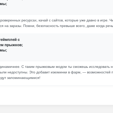
амы;
роверенных ресурсах, качай с сайтов, которые уже давно в игре. Ч
ся на заразы. Помни, безопасность превыше всего, даже когда реч
геймплей с
ем прыжков;
амы;
динамичнее. С таким прыжковым модом ты сможешь исследовать н
ыли недоступны. Это добавит изюминки в фарм, — возможностей п
будут запоминающимися!