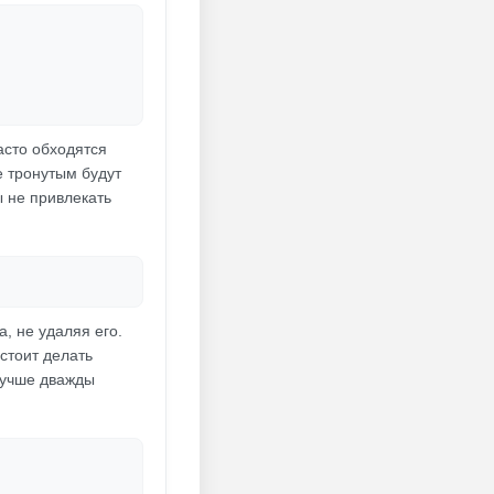
асто обходятся
е тронутым будут
 не привлекать
, не удаляя его.
стоит делать
лучше дважды