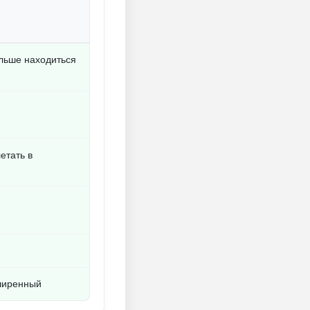
льше находиться
етать в
ширенный