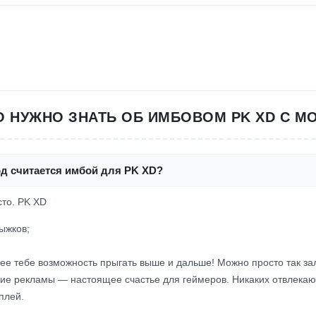
ТО НУЖНО ЗНАТЬ ОБ ИМБОВОМ PK XD С М
од считается имбой для PK XD?
сто. PK XD
ыжков;
е тебе возможность прыгать выше и дальше! Можно просто так зал
твие рекламы — настоящее счастье для геймеров. Никаких отвлека
плей.