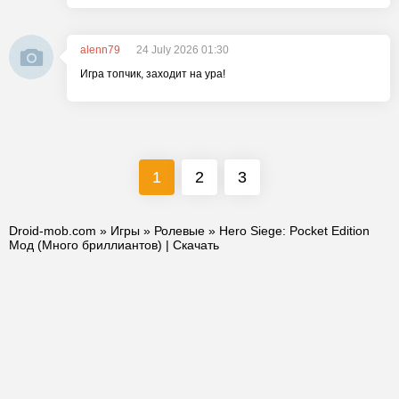
alenn79
24 July 2026 01:30
Игра топчик, заходит на ура!
1
2
3
Droid-mob.com
»
Игры
»
Ролевые
» Hero Siege: Pocket Edition
Мод (Много бриллиантов) | Скачать