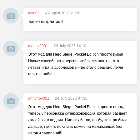
allaf09
4 August 2026 21:20
Топчик мод, летает!
atomix2001
29 July 2026 14:10
Этот мод для Hero Siege: Pocket Edition просто имба!
Новые способности персонажей залетают так, что
летает игра, а дуболомов в игре стало реально легче
гасить – кайф!
annynov351
24 July 2026 07:30
Этот мод для Hero Siege: Pocket Edition просто огонь,
теперь у персонажа суперсковородка, которая раздает
люлей всем подряд. Никаких багов, как будто игра была
дальше, так что покатать можно на максималках без
лагов и залипаний!