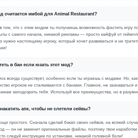
д считается имбой для Animal Restaurant?
в том, что с этим модом ты получаешь возможность фастить игру п
ыты с самого начала, никакой рекламы — просто кайфуй от геймпл
то нужно настоящему игроку, который хочет развиваться и не трати
ия!
еть в бан если юзать этот мод?
ск всегда существует, особенно если ты играешь с модами. Но, ка
ство игроков не сталкиваются с банами. Главное, не зазнаваться и
чикам заподозрить тебя. Используй все преимущества, но в разумн
накатить апк, чтобы не слетели сейвы?
още простого. Сначала сделай бэкап своих сейвов, на всякий случ
од — он не заменит оригинальные файлы, поэтому твои наработки 
то следуй инструкции по установке, никакой головной боли!