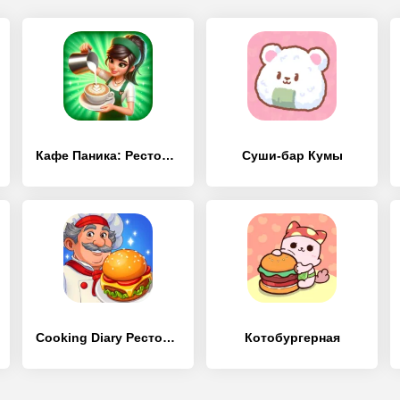
Кафе Паника: Ресторан и кафе
Суши-бар Кумы
Cooking Diary Ресторан и кафе
Котобургерная