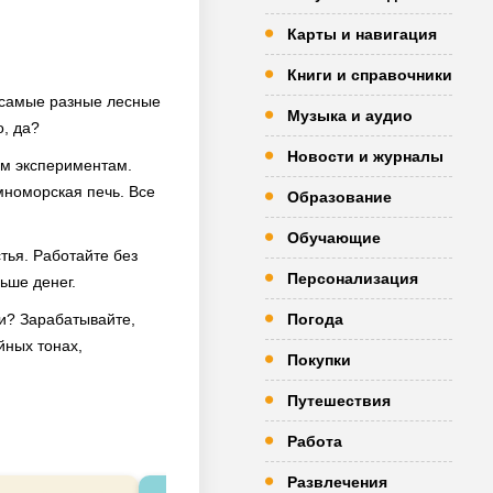
Карты и навигация
Книги и справочники
е самые разные лесные
Музыка и аудио
о, да?
Новости и журналы
ым экспериментам.
мноморская печь. Все
Образование
Обучающие
тья. Работайте без
Персонализация
ьше денег.
ли? Зарабатывайте,
Погода
йных тонах,
Покупки
Путешествия
Работа
Развлечения