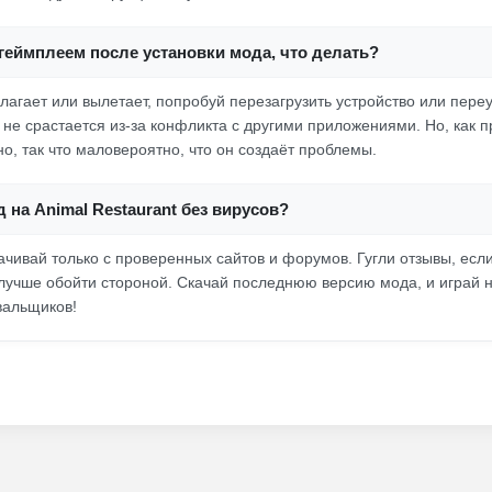
с геймплеем после установки мода, что делать?
 лагает или вылетает, попробуй перезагрузить устройство или пере
о не срастается из-за конфликта с другими приложениями. Но, как 
о, так что маловероятно, что он создаёт проблемы.
д на Animal Restaurant без вирусов?
качивай только с проверенных сайтов и форумов. Гугли отзывы, есл
лучше обойти стороной. Скачай последнюю версию мода, и играй 
вальщиков!