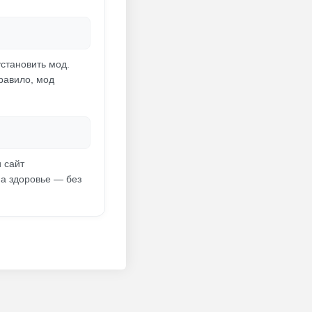
установить мод.
правило, мод
и сайт
на здоровье — без