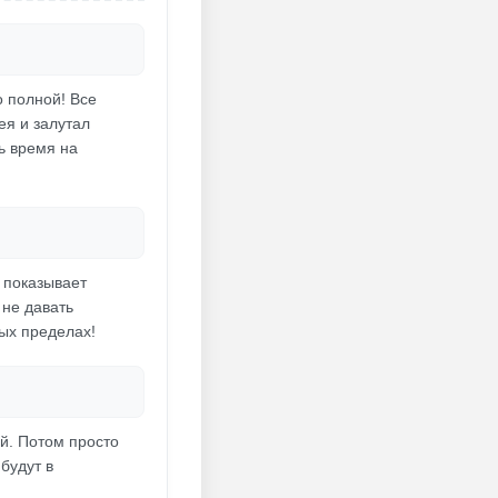
о полной! Все
ея и залутал
ть время на
к показывает
 не давать
ых пределах!
ай. Потом просто
будут в