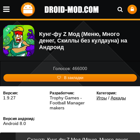
3.6
Кунг-фу Z Мод (Меню, Много
денег, Скиллы без кулдауна) на
Андроид
Голосов: 466000
В закладки
Версия:
Разработчик:
Категория:
1.9.27
Trophy Games -
Игры
/
Аркады
Football Manager
makers
Версия андроид:
Android 8.0
Скачать Кунг-фу Z Мод (Меню, Много денег,