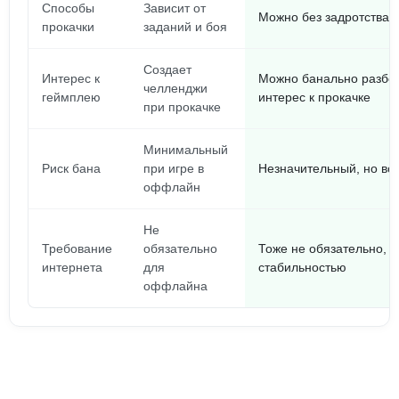
Способы
Зависит от
Можно без задротства, 
прокачки
заданий и боя
Создает
Интерес к
Можно банально разбог
челленджи
геймплею
интерес к прокачке
при прокачке
Минимальный
Риск бана
при игре в
Незначительный, но всё
оффлайн
Не
Требование
обязательно
Тоже не обязательно, н
интернета
для
стабильностью
оффлайна