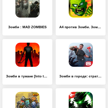
Зомби : MAD ZOMBIES
А4 против Зомби. Зомбатл.
Зомби в тумане [Into the Dead]
Зомби в городе: стратегия и выживание