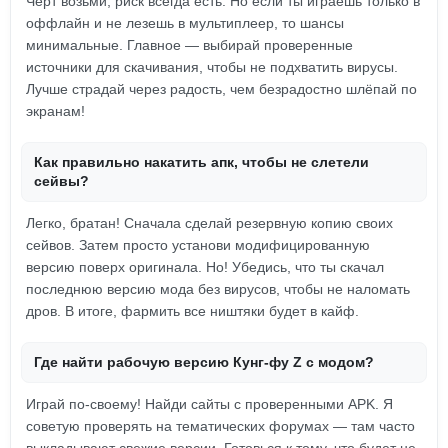
Чёрт возьми, риск всегда есть. Но если ты играешь только в
оффлайн и не лезешь в мультиплеер, то шансы
минимальные. Главное — выбирай проверенные
источники для скачивания, чтобы не подхватить вирусы.
Лучше страдай через радость, чем безрадостно шлёпай по
экранам!
Как правильно накатить апк, чтобы не слетели
сейвы?
Легко, братан! Сначала сделай резервную копию своих
сейвов. Затем просто установи модифицированную
версию поверх оригинала. Но! Убедись, что ты скачал
последнюю версию мода без вирусов, чтобы не наломать
дров. В итоге, фармить все ништяки будет в кайф.
Где найти рабочую версию Кунг-фу Z с модом?
Играй по-своему! Найди сайты с проверенными APK. Я
советую проверять на тематических форумах — там часто