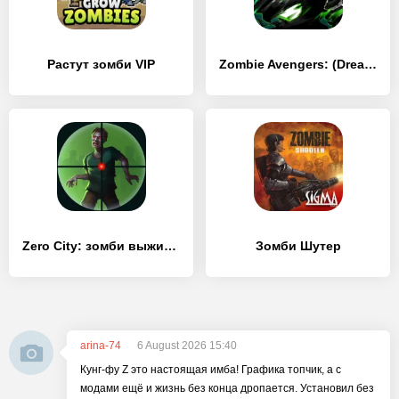
Растут зомби VIP
Zombie Avengers: (Dreamsky) Stickman War Z-зомби
Zero City: зомби выживание
Зомби Шутер
arina-74
6 August 2026 15:40
Кунг-фу Z это настоящая имба! Графика топчик, а с
модами ещё и жизнь без конца дропается. Установил без