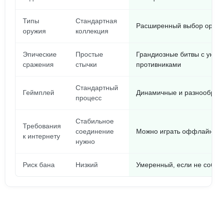
Типы
Стандартная
Расширенный выбор ору
оружия
коллекция
Эпические
Простые
Грандиозные битвы с ун
сражения
стычки
противниками
Стандартный
Геймплей
Динамичные и разнообра
процесс
Стабильное
Требования
соединение
Можно играть оффлайн 
к интернету
нужно
Риск бана
Низкий
Умеренный, если не соб