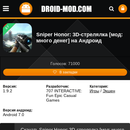
3.7
Sniper Honor: 3D-стрелялка [мод:
много денег] на Андроид
Голосов: 71000
В закладки
Версия:
Разработчик:
Категория:
1.9.2
707 INTERACTIVE:
Игры
/
Экшен
Fun Epic Casual
Games
Версия андроид:
Android 7.0
Скачать Sniper Honor: 3D-стрелялка [мод: много