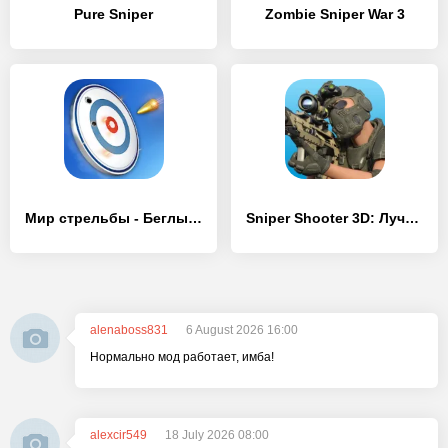
Pure Sniper
Zombie Sniper War 3
Мир стрельбы - Беглый огонь
Sniper Shooter 3D: Лучший Шутер – от первого лица
alenaboss831
6 August 2026 16:00
Нормально мод работает, имба!
alexcir549
18 July 2026 08:00