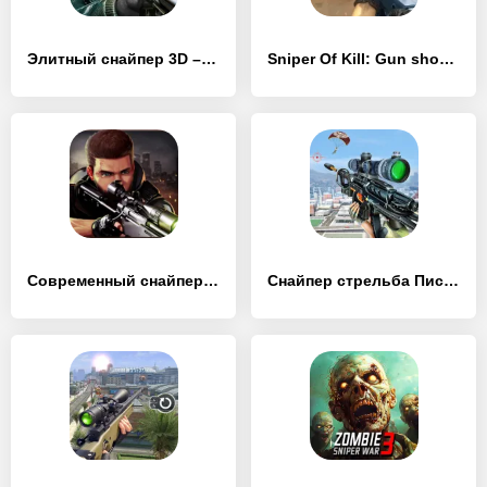
Элитный снайпер 3D – Sniper Shot
Sniper Of Kill: Gun shooting
Современный снайпер - Sniper
Снайпер стрельба Пистолет Игра