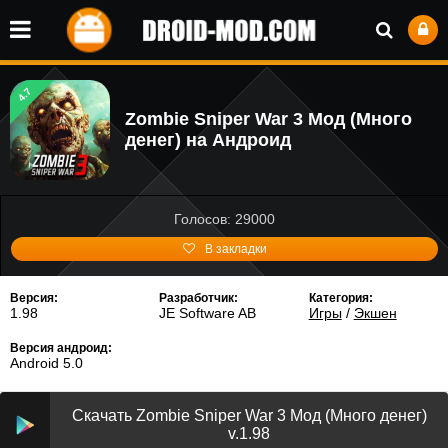
4.7
Zombie Sniper War 3 Мод (Много
денег) на Андроид
Голосов: 29000
В закладки
Версия:
Разработчик:
Категория:
1.98
JE Software AB
Игры
/
Экшен
Версия андроид:
Android 5.0
Скачать Zombie Sniper War 3 Мод (Много денег)
v.1.98