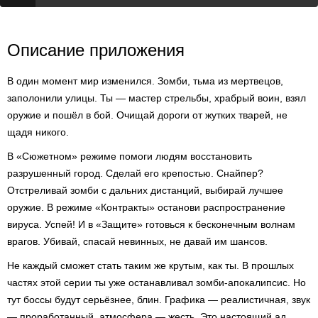
Описание приложения
В один момент мир изменился. Зомби, тьма из мертвецов,
заполонили улицы. Ты — мастер стрельбы, храбрый воин, взял
оружие и пошёл в бой. Очищай дороги от жутких тварей, не
щадя никого.
В «Сюжетном» режиме помоги людям восстановить
разрушенный город. Сделай его крепостью. Снайпер?
Отстреливай зомби с дальних дистанций, выбирай лучшее
оружие. В режиме «Контракты» останови распространение
вируса. Успей! И в «Защите» готовься к бесконечным волнам
врагов. Убивай, спасай невинных, не давай им шансов.
Не каждый сможет стать таким же крутым, как ты. В прошлых
частях этой серии ты уже останавливал зомби-апокалипсис. Но
тут боссы будут серьёзнее, блин. Графика — реалистичная, звук
— проработанный, атмосфера — жесть. Это настоящий ад.