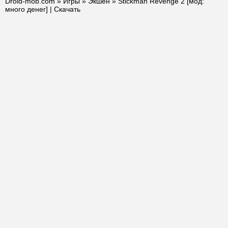
Droid-mob.com
»
Игры
»
Экшен
» Stickman Revenge 2 [мод:
много денег] | Скачать