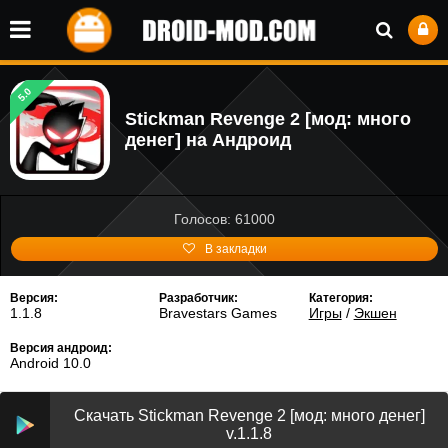
5.0
Stickman Revenge 2 [мод: много
денег] на Андроид
Голосов: 61000
В закладки
Версия:
Разработчик:
Категория:
1.1.8
Bravestars Games
Игры
/
Экшен
Версия андроид:
Android 10.0
Скачать Stickman Revenge 2 [мод: много денег]
v.1.1.8