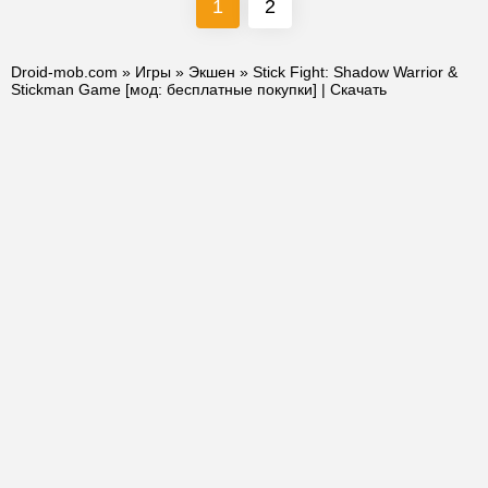
1
2
Droid-mob.com
»
Игры
»
Экшен
» Stick Fight: Shadow Warrior &
Stickman Game [мод: бесплатные покупки] | Скачать