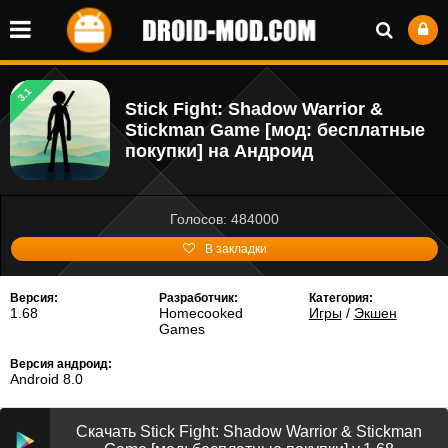
3.1
Stick Fight: Shadow Warrior &
Stickman Game [мод: бесплатные
покупки] на Андроид
Голосов: 484000
В закладки
Версия:
Разработчик:
Категория:
1.68
Homecooked
Игры
/
Экшен
Games
Версия андроид:
Android 8.0
Скачать Stick Fight: Shadow Warrior & Stickman