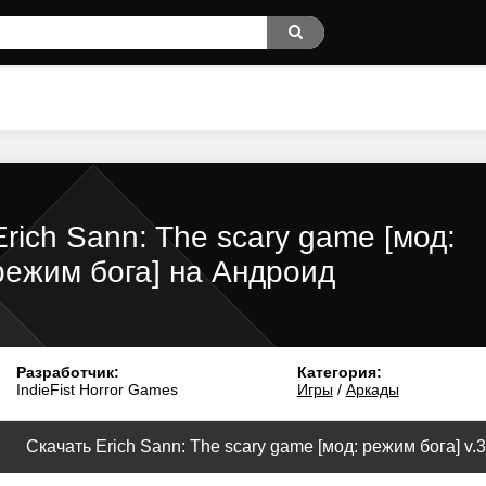
Erich Sann: The scary game [мод:
режим бога] на Андроид
Разработчик:
Категория:
IndieFist Horror Games
Игры
/
Аркады
Скачать Erich Sann: The scary game [мод: режим бога] v.3