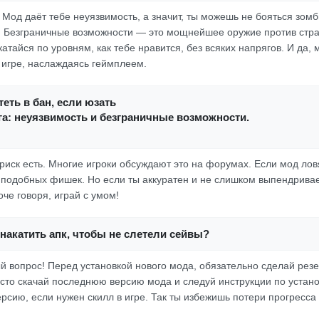
! Мод даёт тебе неуязвимость, а значит, ты можешь не бояться зомб
. Безграничные возможности — это мощнейшее оружие против стра
атайся по уровням, как тебе нравится, без всяких напрягов. И да, 
в игре, наслаждаясь геймплеем.
еть в бан, если юзать
а: неуязвимость и безграничные возможности.
риск есть. Многие игроки обсуждают это на форумах. Если мод ловя
 подобных фишек. Но если ты аккуратен и не слишком выпендрива
че говоря, играй с умом!
накатить апк, чтобы не слетели сейвы?
ый вопрос! Перед установкой нового мода, обязательно сделай рез
осто скачай последнюю версию мода и следуй инструкции по устано
ерсию, если нужен скилл в игре. Так ты избежишь потери прогресса