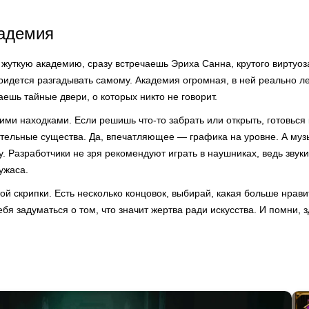
адемия
 жуткую академию, сразу встречаешь Эриха Санна, крутого виртуоза
ридется разгадывать самому. Академия огромная, в ней реально лег
аешь тайные двери, о которых никто не говорит.
ими находками. Если решишь что-то забрать или открыть, готовься 
ртельные существа. Да, впечатляющее — графика на уровне. А муз
. Разработчики не зря рекомендуют играть в наушниках, ведь звуки
ужаса.
ой скрипки. Есть несколько концовок, выбирай, какая больше нрав
ебя задуматься о том, что значит жертва ради искусства. И помни, 