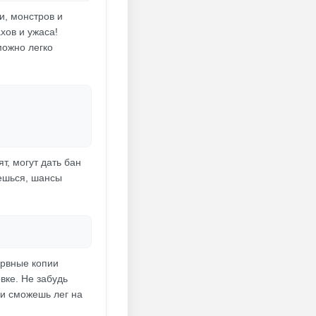
и, монстров и
хов и ужаса!
можно легко
т, могут дать бан
ешься, шансы
ервные копии
вке. Не забудь
 и сможешь лег на