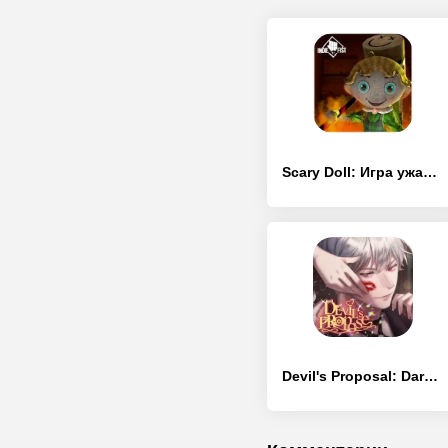
Scary Doll: Игра ужасов в доме
Devil's Proposal: Dark Romance Otome Story Game