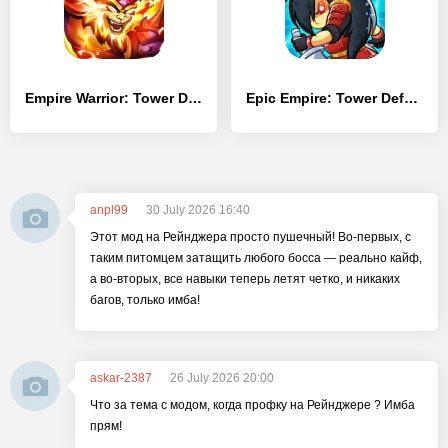
Empire Warrior: Tower Defense Premium
Epic Empire: Tower Defense
anpl99
30 July 2026 16:40
Этот мод на Рейнджера просто пушечный! Во-первых, с
таким питомцем затащить любого босса — реально кайф,
а во-вторых, все навыки теперь летят четко, и никаких
багов, только имба!
askar-2387
26 July 2026 20:00
Что за тема с модом, когда профку на Рейнджере ? Имба
прям!