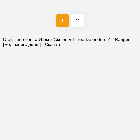
1
2
Droid-mob.com
»
Игры
»
Экшен
» Three Defenders 2 – Ranger
[мод: много денег] | Скачать