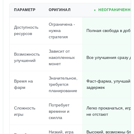
ПАРАМЕТР
ОРИГИНАЛ
НЕОГРАНИЧЕННЫ
Ограничена -
Доступность
нужна
Полная свобода в добы
ресурсов
стратегия
Зависит от
Возможность
накопленных
Все улучшения сразу д
улучшений
монет
Значительное,
Время на
Фаст-фарма, улучшай б
требуется
фарм
задержек
планирование
Потребует
Сложность
Легко прокачаться, игр
времени и
игры
не отстают
скилла
Низкий, игра
Высокий, возможны бло