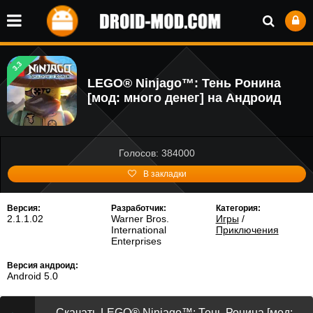
3.3
LEGO® Ninjago™: Тень Ронина
[мод: много денег] на Андроид
Голосов: 384000
В закладки
Версия:
Разработчик:
Категория:
2.1.1.02
Warner Bros.
Игры
/
International
Приключения
Enterprises
Версия андроид:
Android 5.0
Скачать LEGO® Ninjago™: Тень Ронина [мод: