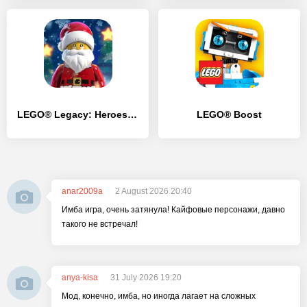
LEGO® Legacy: Heroes Unboxed
LEGO® Boost
anar2009a
2 August 2026 20:40
Имба игра, очень затянула! Кайфовые персонажи, давно
такого не встречал!
anya-kisa
31 July 2026 19:20
Мод, конечно, имба, но иногда лагает на сложных