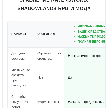
СРАВНЕНИЕ RAVENSWORD:
SHADOWLANDS RPG И МОДА
НЕОГРАНИЧЕННЫЕ
ВАШИ СРЕДСТВА У
ПАРАМЕТР
ОРИГИНАЛ
НАЖМИТЕ ПРОДОЛЖ
ПОЛНАЯ ВЕРСИЯ И
Доступные
Ограниченные
Неограниченные деньги
ресурсы
средства
Увеличение
средств
Нет
Да
при
расходах
Способы
получения
Фарм, квесты
Нажать «Продолжить игр
денег