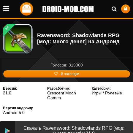
3.5
Ravensword: Shadowlands RPG
[мод: много денег] на Андроид
Голосов: 319000
В закладки
Версия:
Разработчик:
Категория:
21.0
Crescent Moon
Игры
/
Ролевые
Games
Версия андроид:
Android 5.0
Скачать Ravensword: Shadowlands RPG [мод: