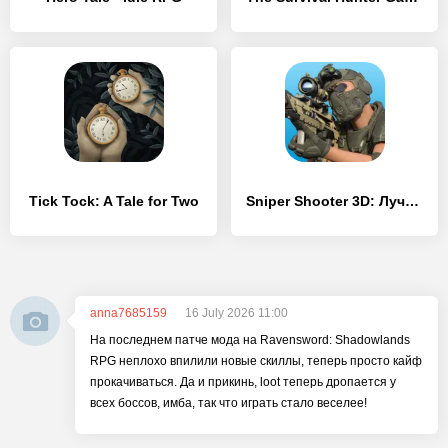
Tick Tock: A Tale for Two
Sniper Shooter 3D: Лучший Шутер – от первого лица
anna7685159
16 July 2026 11:00
На последнем патче мода на Ravensword: Shadowlands
RPG неплохо впилили новые скиллы, теперь просто кайф
прокачиваться. Да и прикинь, loot теперь дропается у
всех боссов, имба, так что играть стало веселее!