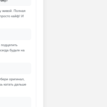
ull)?
ру живой. Полная
просто кайф! И
е подцепить
сегда будьте на
убери оригинал,
шь катать дальше