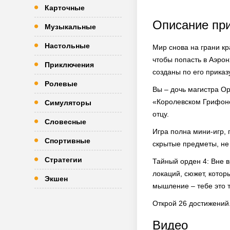
Карточные
Описание пр
Музыкальные
Настольные
Мир снова на грани кр
чтобы попасть в Аэрон
Приключения
созданы по его приказу
Ролевые
Вы – дочь магистра О
«Королевском Грифоне
Симуляторы
отцу.
Словесные
Игра полна мини-игр, 
Спортивные
скрытые предметы, не 
Стратегии
Тайный орден 4: Вне в
локаций, сюжет, котор
Экшен
мышление – тебе это т
Открой 26 достижений.
Видео