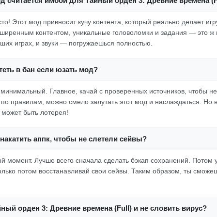
д считается имбой для Тайный орден 3: Древние времена (F
осто! Этот мод привносит кучу контента, который реально делает иг
сширенным контентом, уникальные головоломки и задания — это ж 
чших играх, и звуки — погружаешься полностью.
еть в бан если юзать мод?
к минимальный. Главное, качай с проверенных источников, чтобы н
 по правилам, можно смело залутать этот мод и наслаждаться. Но в
 может быть лотерея!
накатить аппк, чтобы не слетели сейвы?
ный момент. Лучше всего сначала сделать бэкап сохранений. Потом 
только потом восстанавливай свои сейвы. Таким образом, ты сможе
йный орден 3: Древние времена (Full) и не словить вирус?