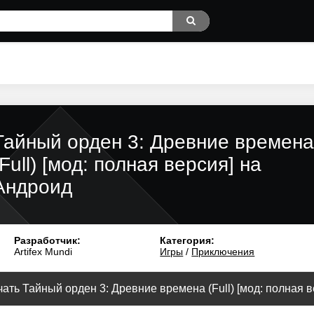
Тайный орден 3: Древние времена
(Full) [мод: полная версия] на
Андроид
Разработчик:
Категория:
Artifex Mundi
Игры
/
Приключения
ать Тайный орден 3: Древние времена (Full) [мод: полная ве