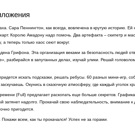
иложения
аха. Сара Пеннингтон, как всегда, вовлечена в крутую историю. Ей
харт. Королю Амадону надо помочь. Два артефакта – скипетр и мас
, а теперь только хаос сеют вокруг.
рдена Грифона. Эта организация веками за безопасность людей отв
», разбирайся в запутанных делах, изучай улики. Решай головоло
придется искать подсказки, решать ребусы. 60 разных мини-игр, с
заскучаешь. Окунись в сказочную атмосферу, где каждый уголок хр
ремени (Full) предлагает раскопать еще больше секретов. Графика
ый затянет надолго. Прокачай свою наблюдательность, внимание к
очно пригодится.
 Покажи всем, как ты прокачался! Успех не за горами.