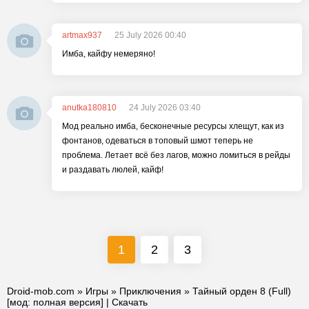
artmax937
25 July 2026 00:40
Имба, кайфу немеряно!
anutka180810
24 July 2026 03:40
Мод реально имба, бесконечные ресурсы хлещут, как из
фонтанов, одеваться в топовый шмот теперь не
проблема. Летает всё без лагов, можно ломиться в рейды
и раздавать люлей, кайф!
1
2
3
Droid-mob.com
»
Игры
»
Приключения
» Тайный орден 8 (Full)
[мод: полная версия] | Скачать