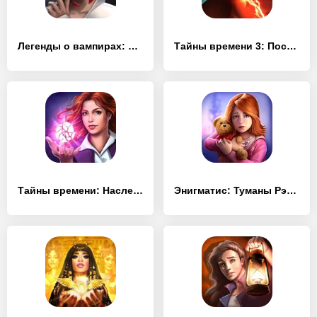
Легенды о вампирах: Тайны Кисиловы (Full)
Тайны времени 3: Последняя загадка (Full)
Тайны времени: Наследие (Full)
Энигматис: Туманы Рэйвенвуда (Full)