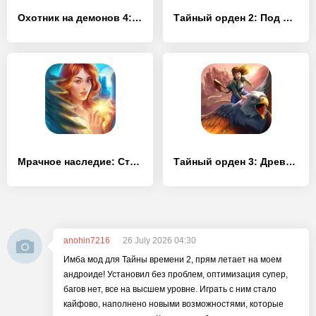
Охотник на демонов 4: Тайны Древнего Египта (Full)
Тайный орден 2: Под маской (Full)
Мрачное наследие: Стражи надежды (Full)
Тайный орден 3: Древние времена (Full)
anohin7216
26 July 2026 04:30
Имба мод для Тайны времени 2, прям летает на моем
андроиде! Установил без проблем, оптимизация супер,
багов нет, все на высшем уровне. Играть с ним стало
кайфово, наполнено новыми возможностями, которые