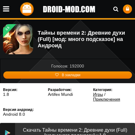
3.5
Тайны времени 2: Древние духи
(Full) [мод: много подсказок] на
Андроид
Голосов: 192000
В закладки
Версия:
Разработчик:
Категория:
1.8
Artifex Mundi
Игры
/
Приключения
Версия андроид:
Android 8.0
Скачать Тайны времени 2: Древние духи (Full)