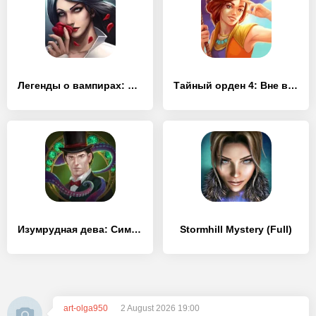
Легенды о вампирах: Тайны Кисиловы (Full)
Тайный орден 4: Вне времени (Full)
Изумрудная дева: Симфония снов (Full)
Stormhill Mystery (Full)
art-olga950
2 August 2026 19:00