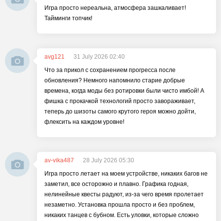
Игра просто нереальна, атмосфера зашкаливает!
Тайминги топчик!
avg121
31 July 2026 02:40
Что за прикол с сохранением прогресса после
обновления? Немного напомнило старие добрые
времена, когда моды без ротировки были чисто имбой! А
фишка с прокачкой технологий просто завораживает,
теперь до шизоты самого крутого героя можно дойти,
флексить на каждом уровне!
av-vika487
28 July 2026 05:30
Игра просто летает на моем устройстве, никаких багов не
заметил, все осторожно и плавно. Графика годная,
нелинейные квесты радуют, из-за чего время пролетает
незаметно. Установка прошла просто и без проблем,
никаких танцев с бубном. Есть уловки, которые сложно