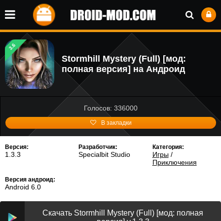
3.6
Stormhill Mystery (Full) [мод:
полная версия] на Андроид
Голосов: 336000
В закладки
Версия:
Разработчик:
Категория:
1.3.3
Specialbit Studio
Игры
/
Приключения
Версия андроид:
Android 6.0
Скачать Stormhill Mystery (Full) [мод: полная