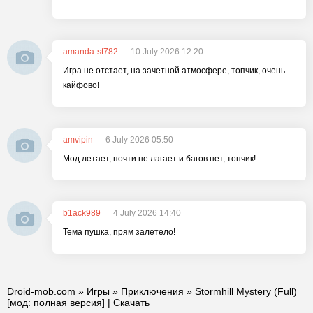
amanda-st782
10 July 2026 12:20
Игра не отстает, на зачетной атмосфере, топчик, очень
кайфово!
amvipin
6 July 2026 05:50
Мод летает, почти не лагает и багов нет, топчик!
b1ack989
4 July 2026 14:40
Тема пушка, прям залетело!
Droid-mob.com
»
Игры
»
Приключения
» Stormhill Mystery (Full)
[мод: полная версия] | Скачать