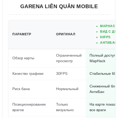
GARENA LIÊN QUÂN MOBILE
MAPHACK
ВИД С ДР
ПАРАМЕТР
ОРИГИНАЛ
60FPS
АНТИБАН
Ограниченный
Полный доступ 
Обзор карты
просмотр
MapHack
Качество графики
30FPS
Стабильные 60
Сниженный бла
Риск бана
Нормальный
АнтиБан
Позиционирование
Только
На карте показ
врагов
визуально
все враги