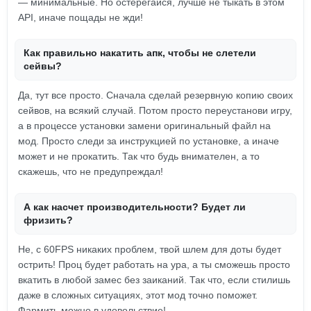
— минимальные. Но остерегайся, лучше не тыкать в этом
API, иначе пощады не жди!
Как правильно накатить апк, чтобы не слетели
сейвы?
Да, тут все просто. Сначала сделай резервную копию своих
сейвов, на всякий случай. Потом просто переустанови игру,
а в процессе установки замени оригинальный файл на
мод. Просто следи за инструкцией по установке, а иначе
может и не прокатить. Так что будь внимателен, а то
скажешь, что не предупреждал!
А как насчет производительности? Будет ли
фризить?
Не, с 60FPS никаких проблем, твой шлем для доты будет
острить! Проц будет работать на ура, а ты сможешь просто
вкатить в любой замес без заиканий. Так что, если стилишь
даже в сложных ситуациях, этот мод точно поможет.
Фармить можно в удовольствие!