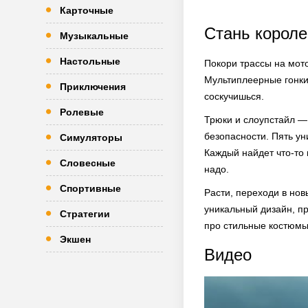
Карточные
Стань короле
Музыкальные
Настольные
Покори трассы на мото
Мультиплеерные гонки
Приключения
соскучишься.
Ролевые
Трюки и слоупстайл — 
безопасности. Пять ун
Симуляторы
Каждый найдет что-то 
Словесные
надо.
Спортивные
Расти, переходи в нов
уникальный дизайн, пр
Стратегии
про стильные костюмы,
Экшен
Видео