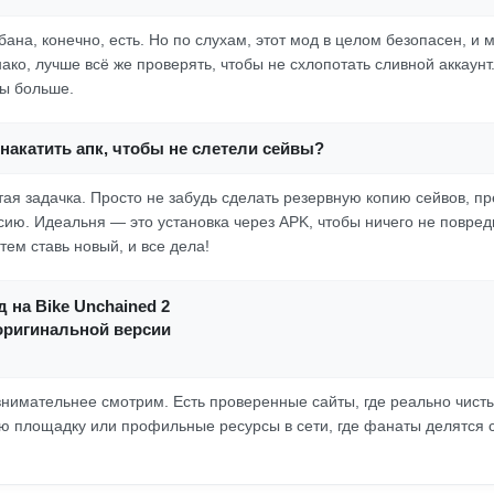
ана, конечно, есть. Но по слухам, этот мод в целом безопасен, и 
ако, лучше всё же проверять, чтобы не схлопотать сливной аккаунт.
ы больше.
накатить апк, чтобы не слетели сейвы?
тая задачка. Просто не забудь сделать резервную копию сейвов, пр
ию. Идеальня — это установка через APK, чтобы ничего не повред
тем ставь новый, и все дела!
д на Bike Unchained 2
оригинальной версии
ё внимательнее смотрим. Есть проверенные сайты, где реально чист
ую площадку или профильные ресурсы в сети, где фанаты делятся 