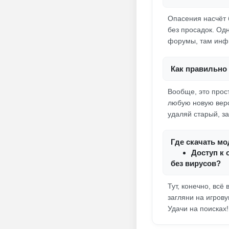
Опасения насчёт б
без просадок. Одн
форумы, там инф
Как правильно 
Вообще, это прос
любую новую верс
удаляй старый, за
Где скачать мо
Доступ к 
без вирусов?
Тут, конечно, вс
загляни на игров
Удачи на поисках!