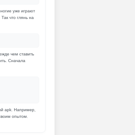
многие уже играют
 Так что глянь на
ежде чем ставить
ить. Сначала
ый apk. Например,
своим опытом.