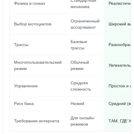
Стандартная
Физика в гонках
Реалистична
механика
Ограниченный
Выбор мотоциклов
Широкий выб
ассортимент
Базовые
Трассы
Разнообрази
трассы
Многопользовательский
Обычный
Увлекательн
режим
режим
Средняя
Управление
Простое и и
сложность
Риск бана
Низкий
Средний (в 
Для онлайн-
Требование интернета
ТАМ, ГДЕ Х
режимов