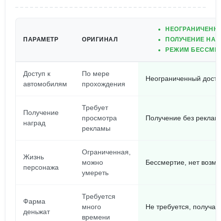
НЕОГРАНИЧЕННЫ
ПАРАМЕТР
ОРИГИНАЛ
ПОЛУЧЕНИЕ НАГ
РЕЖИМ БЕССМЕР
Доступ к
По мере
Неограниченный досту
автомобилям
прохождения
Требует
Получение
просмотра
Получение без реклам
наград
рекламы
Ограниченная,
Жизнь
можно
Бессмертие, нет возм
персонажа
умереть
Требуется
Фарма
много
Не требуется, получае
деньжат
времени