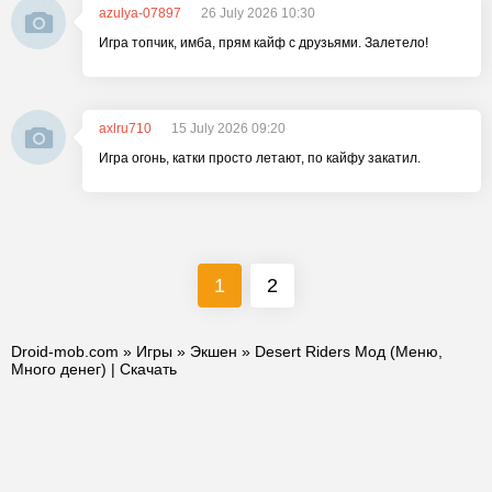
azulya-07897
26 July 2026 10:30
Игра топчик, имба, прям кайф с друзьями. Залетело!
axlru710
15 July 2026 09:20
Игра огонь, катки просто летают, по кайфу закатил.
1
2
Droid-mob.com
»
Игры
»
Экшен
» Desert Riders Мод (Меню,
Много денег) | Скачать