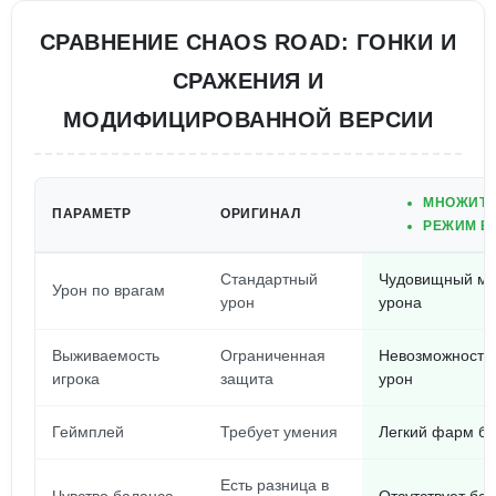
СРАВНЕНИЕ CHAOS ROAD: ГОНКИ И
СРАЖЕНИЯ И
МОДИФИЦИРОВАННОЙ ВЕРСИИ
МНОЖИТЕ
ПАРАМЕТР
ОРИГИНАЛ
РЕЖИМ Б
Стандартный
Чудовищный мн
Урон по врагам
урон
урона
Выживаемость
Ограниченная
Невозможность 
игрока
защита
урон
Геймплей
Требует умения
Легкий фарм бе
Есть разница в