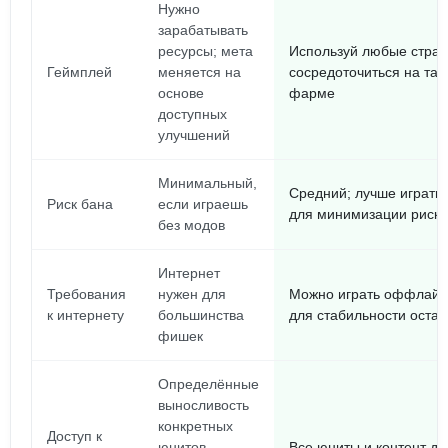
Нужно
зарабатывать
ресурсы; мета
Используй любые страт
Геймплей
меняется на
сосредоточиться на такт
основе
фарме
доступных
улучшений
Минимальный,
Средний; лучше играть
Риск бана
если играешь
для минимизации риско
без модов
Интернет
Требования
нужен для
Можно играть оффлайн
к интернету
большинства
для стабильности остав
фишек
Определённые
выносливость
конкретных
Доступ к
юнитов
Все юниты и контент до