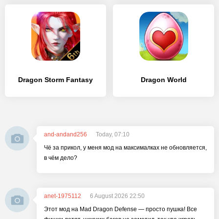
Dragon Storm Fantasy
Dragon World
and-andand256
Today, 07:10
Чё за прикол, у меня мод на максималках не обновляется,
в чём дело?
anet-1975112
6 August 2026 22:50
Этот мод на Mad Dragon Defense — просто пушка! Все