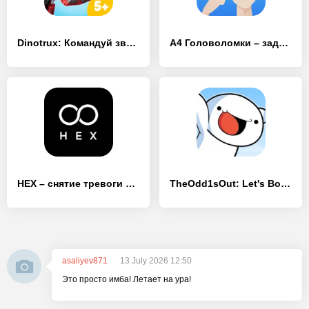
Dinotrux: Командуй зверской стройкой!
А4 Головоломки – задачи на логику
HEX – снятие тревоги и стресса
TheOdd1sOut: Let's Bounce
asaliyev871
13 July 2026 12:50
Это просто имба! Летает на ура!