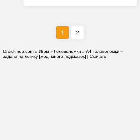
1
2
Droid-mob.com
»
Игры
»
Головоломки
» А4 Головоломки –
задачи на логику [мод: много подсказок] | Скачать