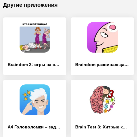
Другие приложения
Braindom 2: игры на смекалку
Braindom развивающая игра-тест
А4 Головоломки – задачи на логику
Brain Test 3: Xитрые квесты