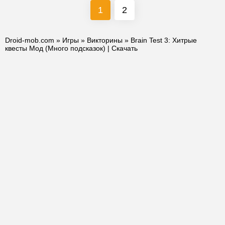
1
2
Droid-mob.com
»
Игры
»
Викторины
» Brain Test 3: Xитрые
квесты Мод (Много подсказок) | Скачать