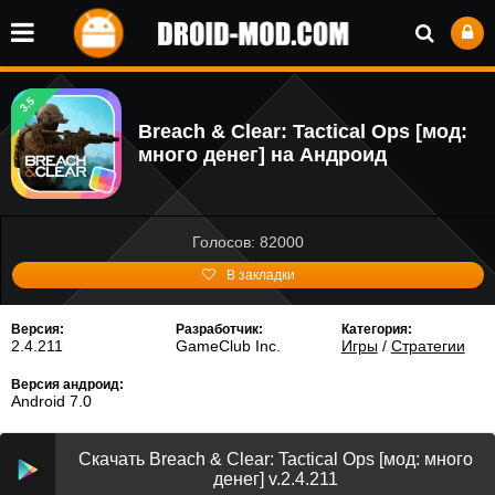
3.5
Breach & Clear: Tactical Ops [мод:
много денег] на Андроид
Голосов: 82000
В закладки
Версия:
Разработчик:
Категория:
2.4.211
GameClub Inc.
Игры
/
Стратегии
Версия андроид:
Android 7.0
Скачать Breach & Clear: Tactical Ops [мод: много
денег] v.2.4.211