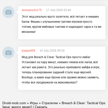
aromaruchi175
17 July 2026 03:40
Этот мод реально круто залетело, всё летает и никаких
багов. Фишка с улучшением тактики игроков просто
топчик, кругом имбовые тактики и надоедает одна и та же
механика!
baqaa469
16 July 2026 09:30
Мод для Breach & Clear: Tactical Ops просто имба!
Установил за пару минут, никаких глюков или лагов, всё
летает как ракета. Это реально прибавило кайфа в игре,
теперь планирование заданий стало еще вкусней.
Вообще, а какие еще броню или оружие можно заиметь,
чтобы все продержали на максималках?
Droid-mob.com
»
Игры
»
Стратегии
» Breach & Clear: Tactical Ops
[мод: много денег] | Скачать