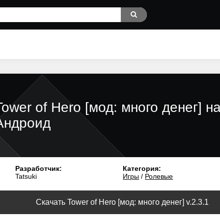
Tower of Hero [мод: много денег] н
Андроид
Разработчик:
Категория:
Tatsuki
Игры
/
Ролевые
Скачать Tower of Hero [мод: много денег] v.2.3.1