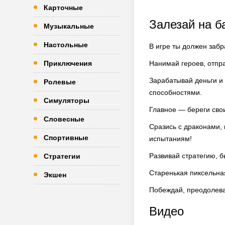
Карточные
Залезай на 
Музыкальные
Настольные
В игре ты должен заб
Приключения
Нанимай героев, отпра
Зарабатывай деньги и
Ролевые
способностями.
Симуляторы
Главное — береги свои
Словесные
Сразись с драконами,
Спортивные
испытаниям!
Развивай стратегию, б
Стратегии
Старенькая пиксельна
Экшен
Побеждай, преодолева
Видео