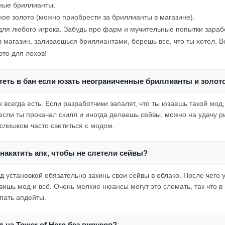
ные бриллианты;
ое золото (можно приобрести за бриллианты в магазине).
для любого игрока. Забудь про фарм и мучительные попытки зараб
 магазин, заливаешься бриллиантами, берешь все, что ты хотел. 
 это для лохов!
теть в бан если юзать неограниченные бриллианты и золот
 всегда есть. Если разработчики запалят, что ты юзаешь такой мод,
если ты прокачал скилл и иногда делаешь сейвы, можно на удачу ри
слишком часто светиться с модом.
накатить апк, чтобы не слетели сейвы?
д установкой обязательно закинь свои сейвы в облако. После чего 
авишь мод и всё. Очень мелкие нюансы могут это сломать, так что в
ипать апдейты.
д на Tower of Hero без вирусов?