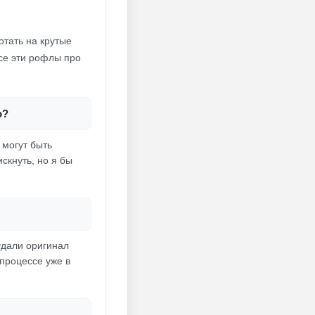
отать на крутые
Все эти рофлы про
о?
 могут быть
скнуть, но я бы
удали оригинал
 процессе уже в