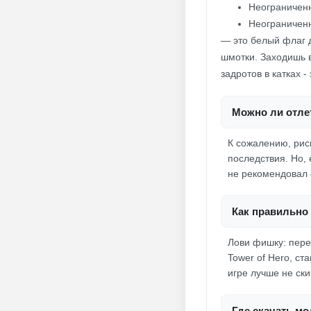
Неограничен
Неограниченн
— это белый флаг 
шмотки. Заходишь в
задротов в катках -
Можно ли отле
К сожалению, риск
последствия. Но, 
не рекомендовал 
Как правильно 
Лови фишку: пере
Tower of Hero, ст
игре лучше не ск
Где скачать мо