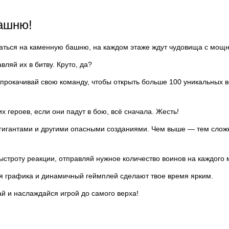
башню!
раться на каменную башню, на каждом этаже ждут чудовища с мощ
вляй их в битву. Круто, да?
 прокачивай свою команду, чтобы открыть больше 100 уникальных в
х героев, если они падут в бою, всё сначала. Жесть!
 гигантами и другими опасными созданиями. Чем выше — тем сложн
ыстроту реакции, отправляй нужное количество воинов на каждого 
я графика и динамичный геймплей сделают твое время ярким.
й и наслаждайся игрой до самого верха!